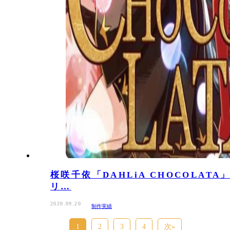
桜咲千依「DAHLiA CHOCOLATA
リ…
2020.09.20
制作実績
1
2
3
4
次»