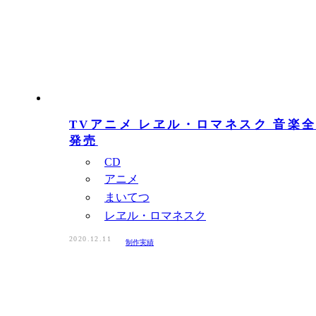
TVアニメ レヱル・ロマネスク 音楽全
発売
CD
アニメ
まいてつ
レヱル・ロマネスク
2020.12.11
制作実績