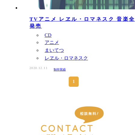
TVアニメ レヱル・ロマネスク 音楽全
発売
CD
アニメ
まいてつ
レヱル・ロマネスク
2020.12.11
制作実績
1
CONTACT