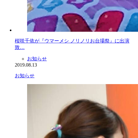
桜咲千依が『ウマーメシ ノリノリお台場祭』に出演
致…
お知らせ
2019.08.13
お知らせ