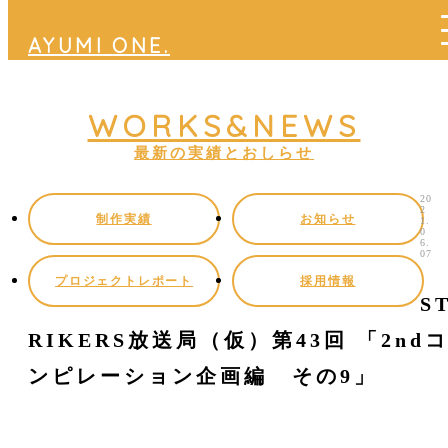
AYUMI ONE.
音楽・BGM・効果音・音声制作、インターネット番組制作
WORKS&NEWS
最新の実績とおしらせ
20
2
制作実績
お知らせ
1.
0
6.
07
プロジェクトレポート
採用情報
S
RIKERS放送局（仮）第43回 「2nd
ンピレーション企画編 その9」